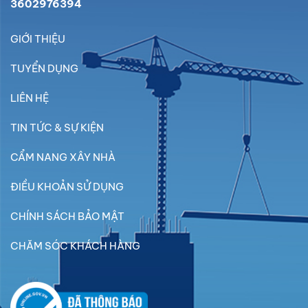
3602976394
GIỚI THIỆU
TUYỂN DỤNG
LIÊN HỆ
TIN TỨC & SỰ KIỆN
CẨM NANG XÂY NHÀ
ĐIỀU KHOẢN SỬ DỤNG
CHÍNH SÁCH BẢO MẬT
CHĂM SÓC KHÁCH HÀNG