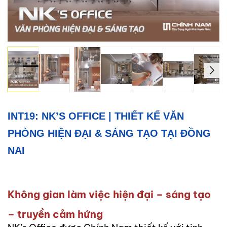
Xây
Dựng
Phần
Thô
Xây
Dựng
Phần
Hoàn
Thiện
INT19: NK’S OFFICE | THIẾT KẾ VĂN
HỖ
PHÒNG HIỆN ĐẠI & SÁNG TẠO TẠI ĐỒNG
TRỢ
NAI
PHÁP
LÝ
DỰ
Không gian làm việc hiện đại – sáng tạo
ÁN
CHÍNH
– truyền cảm hứng
NAM