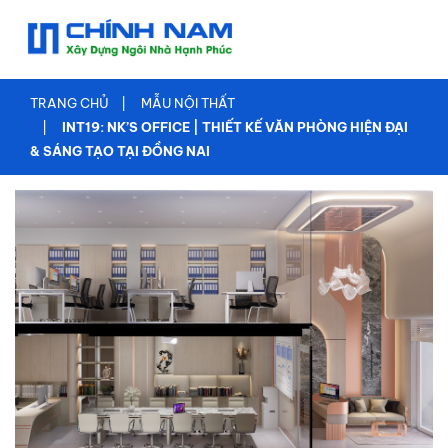
TRANG
CHỦ
GIỚI
TRANG CHỦ
MẪU NỘI THẤT
THIỆU
INT19: NK’S OFFICE | THIẾT KẾ VĂN PHÒNG HIỆN ĐẠI
& SÁNG TẠO TẠI ĐỒNG NAI
XÂY
NHÀ
TRỌN
GÓI
TƯ
VẤN
THIẾT
KẾ
THI
CÔNG
XÂY
DỰNG