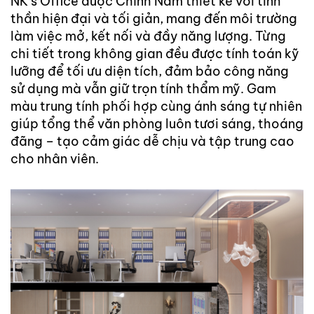
NK’s Office được Chính Nam thiết kế với tinh
TIN
thần hiện đại và tối giản, mang đến môi trường
TỨC
làm việc mở, kết nối và đầy năng lượng. Từng
-
chi tiết trong không gian đều được tính toán kỹ
SỰ
lưỡng để tối ưu diện tích, đảm bảo công năng
KIỆN
sử dụng mà vẫn giữ trọn tính thẩm mỹ. Gam
Tin
màu trung tính phối hợp cùng ánh sáng tự nhiên
Tức
giúp tổng thể văn phòng luôn tươi sáng, thoáng
đãng – tạo cảm giác dễ chịu và tập trung cao
Khuyến
cho nhân viên.
Mãi
CẨM
NANG
XÂY
NHÀ
TUYỂN
DỤNG
CHĂM