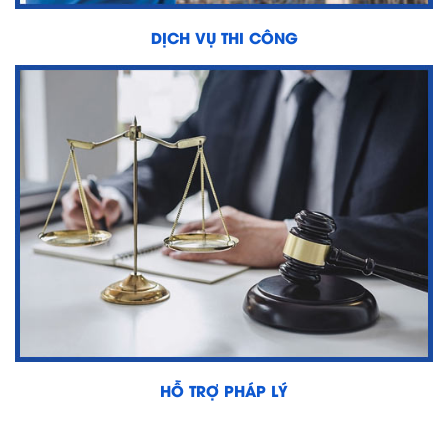
SÓC
KHÁCH
DỊCH VỤ THI CÔNG
HÀNG
LIÊN
HỆ
HỖ TRỢ PHÁP LÝ