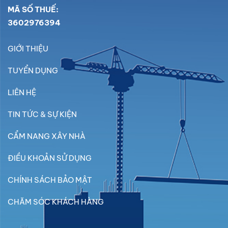
MÃ SỐ THUẾ:
3602976394
GIỚI THIỆU
TUYỂN DỤNG
LIÊN HỆ
TIN TỨC & SỰ KIỆN
CẨM NANG XÂY NHÀ
ĐIỀU KHOẢN SỬ DỤNG
CHÍNH SÁCH BẢO MẬT
CHĂM SÓC KHÁCH HÀNG