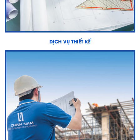
TIN
TỨC
-
SỰ
KIỆN
DỊCH VỤ THIẾT KẾ
Tin
Tức
Khuyến
Mãi
CẨM
NANG
XÂY
NHÀ
TUYỂN
DỤNG
CHĂM