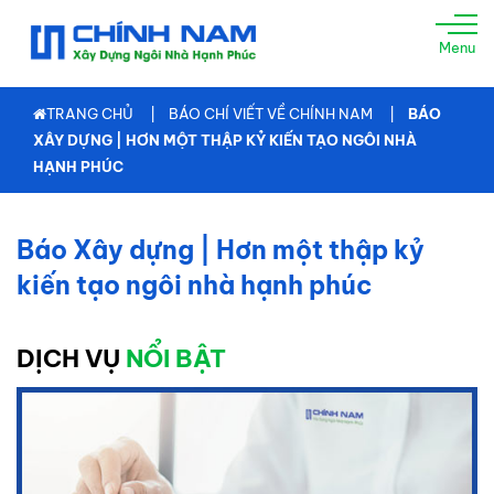
TRANG
Menu
CHỦ
GIỚI
TRANG CHỦ
BÁO CHÍ VIẾT VỀ CHÍNH NAM
BÁO
THIỆU
XÂY DỰNG | HƠN MỘT THẬP KỶ KIẾN TẠO NGÔI NHÀ
HẠNH PHÚC
XÂY
NHÀ
TRỌN
Báo Xây dựng | Hơn một thập kỷ
GÓI
kiến tạo ngôi nhà hạnh phúc
TƯ
VẤN
THIẾT
DỊCH VỤ
NỔI BẬT
KẾ
THI
CÔNG
XÂY
DỰNG