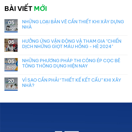
BÀI VIẾT
MỚI
NHỮNG LOẠI BẢN VẼ CẦN THIẾT KHI XÂY DỰNG
05
NHÀ
Th 03
HƯỞNG ỨNG VẬN ĐỘNG VÀ THAM GIA "CHIẾN
05
DỊCH NHỮNG GIỌT MÁU HỒNG - HÈ 2024"
Th 07
NHỮNG PHƯƠNG PHÁP THI CÔNG ÉP CỌC BÊ
05
TÔNG THÔNG DỤNG HIỆN NAY
Th 03
VÌ SAO CẦN PHẢI “THIẾT KẾ KẾT CẤU” KHI XÂY
20
NHÀ?
Th 03