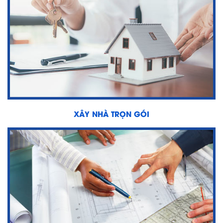
Xây
Dựng
Phần
Thô
Xây
Dựng
Phần
Hoàn
Thiện
XÂY NHÀ TRỌN GÓI
HỖ
TRỢ
PHÁP
LÝ
DỰ
ÁN
CHÍNH
NAM