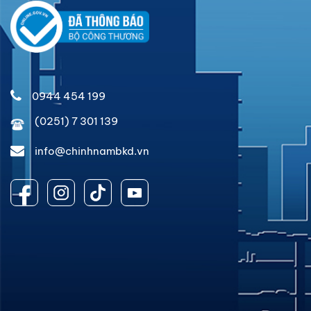
0944 454 199
(0251) 7 301 139
info@chinhnambkd.vn