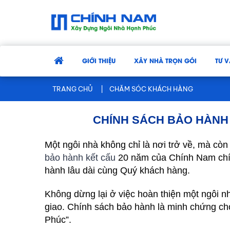
GIỚI THIỆU
XÂY NHÀ TRỌN GÓI
TƯ V
TRANG CHỦ
CHĂM SÓC KHÁCH HÀNG
CHÍNH SÁCH BẢO HÀNH 
Một ngôi nhà không chỉ là nơi trở về, mà còn
bảo hành kết cấu
20 năm của Chính Nam chính
hành lâu dài cùng Quý khách hàng.
Không dừng lại ở việc hoàn thiện một ngôi nh
giao. Chính sách bảo hành là minh chứng ch
Phúc”.