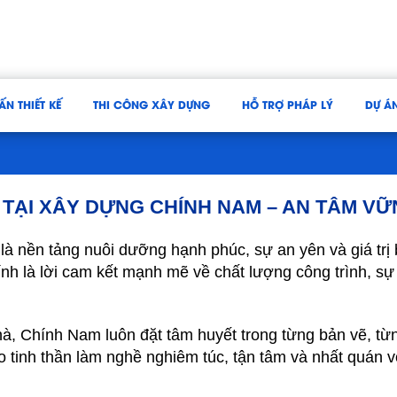
ẤN THIẾT KẾ
THI CÔNG XÂY DỰNG
HỖ TRỢ PHÁP LÝ
DỰ Á
TẠI XÂY DỰNG CHÍNH NAM – AN TÂM VỮ
 là nền tảng nuôi dưỡng hạnh phúc, sự an yên và giá trị
 là lời cam kết mạnh mẽ về chất lượng công trình, sự c
à, Chính Nam luôn đặt tâm huyết trong từng bản vẽ, từn
o tinh thần làm nghề nghiêm túc, tận tâm và nhất quá