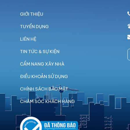
GIỚI THIỆU
TUYỂN DỤNG
LIÊN HỆ
TIN TỨC & SỰ KIỆN
CẨM NANG XÂY NHÀ
ĐIỀU KHOẢN SỬ DỤNG
CHÍNH SÁCH BẢO MẬT
CHĂM SÓC KHÁCH HÀNG