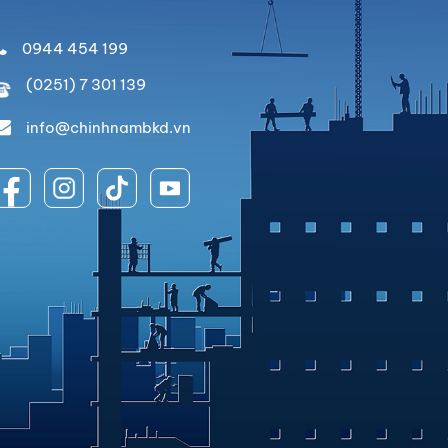
0944 454 199
(0251) 7 301 139
info@chinhnambkd.vn