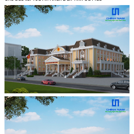
TIN
TỨC
-
SỰ
KIỆN
Tin
Tức
Khuyến
Mãi
CẨM
NANG
XÂY
NHÀ
TUYỂN
DỤNG
CHĂM