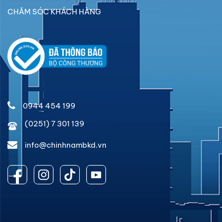
CHĂM SÓC KHÁCH HÀNG
0944 454 199
(0251) 7 301 139
info@chinhnambkd.vn