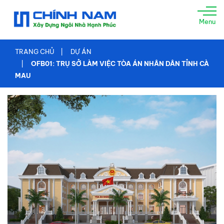
TRANG
Menu
CHỦ
GIỚI
TRANG CHỦ
DỰ ÁN
THIỆU
OFB01: TRỤ SỞ LÀM VIỆC TÒA ÁN NHÂN DÂN TỈNH CÀ
MAU
XÂY
NHÀ
TRỌN
GÓI
TƯ
VẤN
THIẾT
KẾ
THI
CÔNG
XÂY
DỰNG