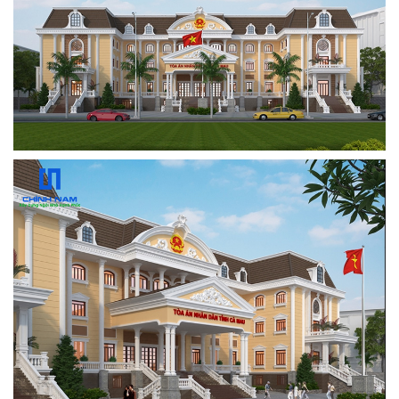
SÓC
KHÁCH
HÀNG
LIÊN
HỆ