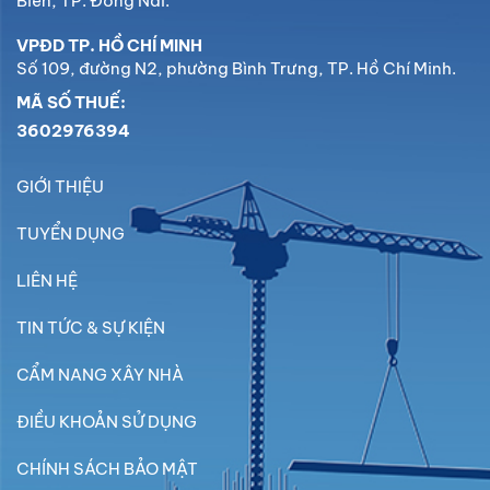
Biên, TP. Đồng Nai.
VPĐD TP. HỒ CHÍ MINH
Số 109, đường N2, phường Bình Trưng, TP. Hồ Chí Minh.
MÃ SỐ THUẾ:
3602976394
GIỚI THIỆU
TUYỂN DỤNG
LIÊN HỆ
TIN TỨC & SỰ KIỆN
CẨM NANG XÂY NHÀ
ĐIỀU KHOẢN SỬ DỤNG
CHÍNH SÁCH BẢO MẬT