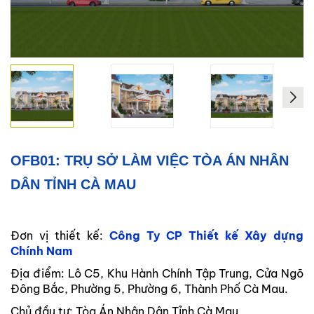
Xây
Dựng
Phần
Thô
Xây
Dựng
Phần
Hoàn
Thiện
OFB01: TRỤ SỞ LÀM VIỆC TÒA ÁN NHÂN
HỖ
DÂN TỈNH CÀ MAU
TRỢ
PHÁP
LÝ
Đơn vị thiết kế:
Công Ty CP Thiết kế Xây dựng
Chính Nam
DỰ
ÁN
Địa điểm: Lô C5, Khu Hành Chính Tập Trung, Cửa Ngõ
CHÍNH
Đông Bắc, Phường 5, Phường 6, Thành Phố Cà Mau.
NAM
Chủ đầu tư: Tòa Án Nhân Dân Tỉnh Cà Mau