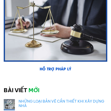
HỖ TRỢ PHÁP LÝ
BÀI VIẾT
MỚI
NHỮNG LOẠI BẢN VẼ CẦN THIẾT KHI XÂY DỰNG
05
NHÀ
Th 03