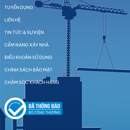
TUYỂN DỤNG
LIÊN HỆ
TIN TỨC & SỰ KIỆN
CẨM NANG XÂY NHÀ
ĐIỀU KHOẢN SỬ DỤNG
CHÍNH SÁCH BẢO MẬT
CHĂM SÓC KHÁCH HÀNG