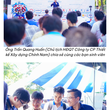
Ông Trần Quang Huấn (Chủ tịch HĐQT Công ty CP Thiết
kế Xây dựng Chính Nam) chia sẻ cùng các bạn sinh viên