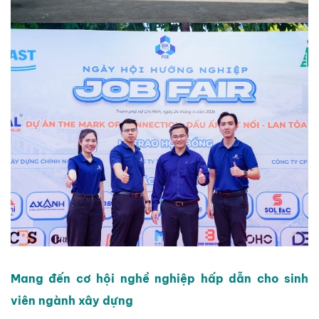
TIN
TỨC
-
SỰ
KIỆN
Tin
Tức
Khuyến
Mãi
CẨM
NANG
XÂY
NHÀ
TUYỂN
Mang đến cơ hội nghề nghiệp hấp dẫn cho sinh
DỤNG
viên ngành xây dựng
CHĂM