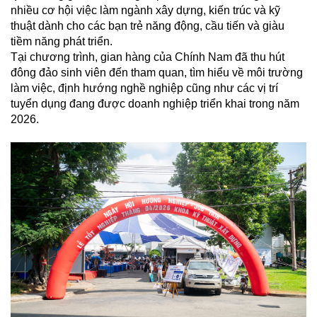
nhiều cơ hội việc làm ngành xây dựng, kiến trúc và kỹ
Xây
thuật dành cho các bạn trẻ năng động, cầu tiến và giàu
Dựng
tiềm năng phát triển.
Phần
Tại chương trình, gian hàng của Chính Nam đã thu hút
Thô
đông đảo sinh viên đến tham quan, tìm hiểu về môi trường
làm việc, định hướng nghề nghiệp cũng như các vị trí
Xây
tuyển dụng đang được doanh nghiệp triển khai trong năm
Dựng
2026.
Phần
Hoàn
Thiện
HỖ
TRỢ
PHÁP
LÝ
DỰ
ÁN
CHÍNH
NAM