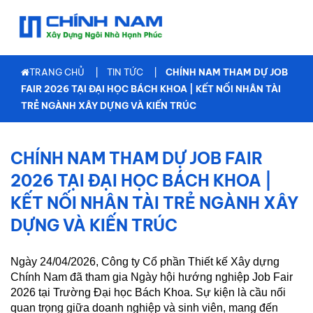
TRANG
CHỦ
GIỚI
TRANG CHỦ
TIN TỨC
CHÍNH NAM THAM DỰ JOB
THIỆU
FAIR 2026 TẠI ĐẠI HỌC BÁCH KHOA | KẾT NỐI NHÂN TÀI
TRẺ NGÀNH XÂY DỰNG VÀ KIẾN TRÚC
XÂY
NHÀ
TRỌN
CHÍNH NAM THAM DỰ JOB FAIR
GÓI
2026 TẠI ĐẠI HỌC BÁCH KHOA |
TƯ
KẾT NỐI NHÂN TÀI TRẺ NGÀNH XÂY
VẤN
THIẾT
DỰNG VÀ KIẾN TRÚC
KẾ
THI
Ngày 24/04/2026, Công ty Cổ phần Thiết kế Xây dựng
CÔNG
Chính Nam đã tham gia Ngày hội hướng nghiệp Job Fair
XÂY
2026 tại Trường Đại học Bách Khoa. Sự kiện là cầu nối
DỰNG
quan trọng giữa doanh nghiệp và sinh viên, mang đến