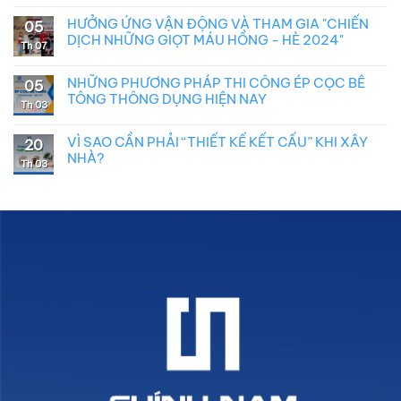
HƯỞNG ỨNG VẬN ĐỘNG VÀ THAM GIA "CHIẾN
05
DỊCH NHỮNG GIỌT MÁU HỒNG - HÈ 2024"
Th 07
NHỮNG PHƯƠNG PHÁP THI CÔNG ÉP CỌC BÊ
05
TÔNG THÔNG DỤNG HIỆN NAY
Th 03
VÌ SAO CẦN PHẢI “THIẾT KẾ KẾT CẤU” KHI XÂY
20
NHÀ?
Th 03