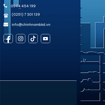
0944 454 199
(0251) 7 301 139
info@chinhnambkd.vn