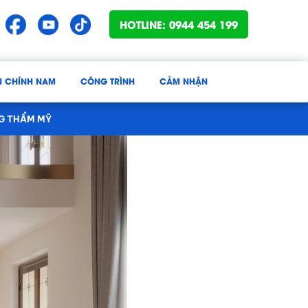
HOTLINE: 0944 454 199
N CHÍNH NAM
CÔNG TRÌNH
CẢM NHẬN
NG THẨM MỸ