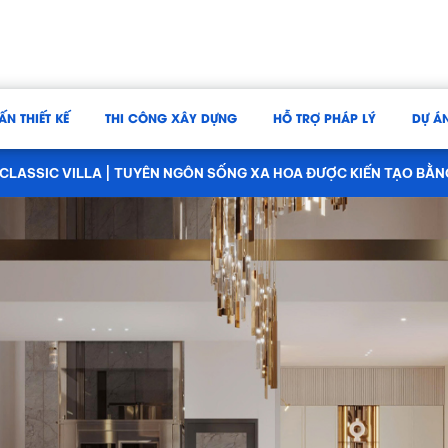
ẤN THIẾT KẾ
THI CÔNG XÂY DỰNG
HỖ TRỢ PHÁP LÝ
DỰ Á
 CLASSIC VILLA | TUYÊN NGÔN SỐNG XA HOA ĐƯỢC KIẾN TẠO BẰ