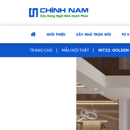
GIỚI THIỆU
XÂY NHÀ TRỌN GÓI
TƯ V
TRANG CHỦ
MẪU NỘI THẤT
INT22: GOLDEN