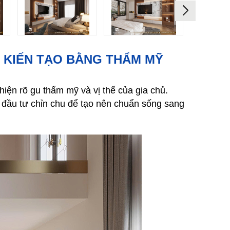
C KIẾN TẠO BẰNG THẨM MỸ
 hiện rõ gu thẩm mỹ và vị thế của gia chủ.
c đầu tư chỉn chu để tạo nên chuẩn sống sang