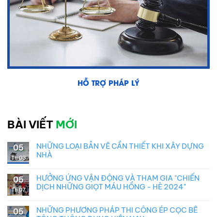
HỖ TRỢ PHÁP LÝ
BÀI VIẾT
MỚI
NHỮNG LOẠI BẢN VẼ CẦN THIẾT KHI XÂY DỰNG
05
NHÀ
Th 03
HƯỞNG ỨNG VẬN ĐỘNG VÀ THAM GIA "CHIẾN
05
DỊCH NHỮNG GIỌT MÁU HỒNG - HÈ 2024"
Th 07
NHỮNG PHƯƠNG PHÁP THI CÔNG ÉP CỌC BÊ
05