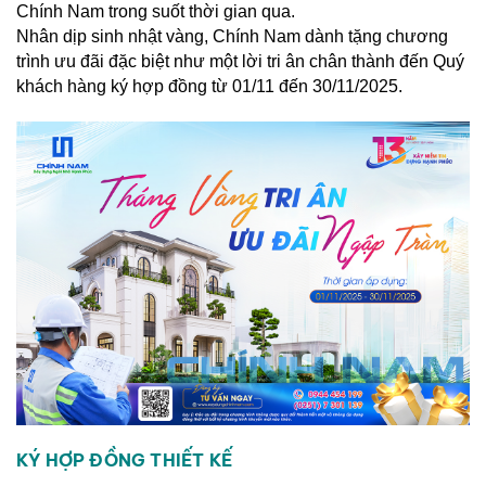
Chính Nam trong suốt thời gian qua.
Xây
Nhân dịp sinh nhật vàng, Chính Nam dành tặng chương
Dựng
trình ưu đãi đặc biệt như một lời tri ân chân thành đến Quý
Phần
khách hàng ký hợp đồng từ 01/11 đến 30/11/2025.
Thô
Xây
Dựng
Phần
Hoàn
Thiện
HỖ
TRỢ
PHÁP
LÝ
DỰ
ÁN
CHÍNH
KÝ HỢP ĐỒNG THIẾT KẾ
NAM