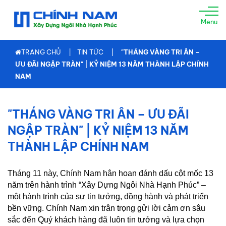
TRANG
Menu
CHỦ
GIỚI
TRANG CHỦ
TIN TỨC
"THÁNG VÀNG TRI ÂN –
THIỆU
ƯU ĐÃI NGẬP TRÀN" | KỶ NIỆM 13 NĂM THÀNH LẬP CHÍNH
NAM
XÂY
NHÀ
TRỌN
"THÁNG VÀNG TRI ÂN – ƯU ĐÃI
GÓI
NGẬP TRÀN" | KỶ NIỆM 13 NĂM
TƯ
THÀNH LẬP CHÍNH NAM
VẤN
THIẾT
KẾ
Tháng 11 này, Chính Nam hân hoan đánh dấu cột mốc 13
năm trên hành trình “Xây Dựng Ngôi Nhà Hạnh Phúc” –
THI
một hành trình của sự tin tưởng, đồng hành và phát triển
CÔNG
bền vững. Chính Nam xin trân trọng gửi lời cảm ơn sâu
XÂY
DỰNG
sắc đến Quý khách hàng đã luôn tin tưởng và lựa chọn