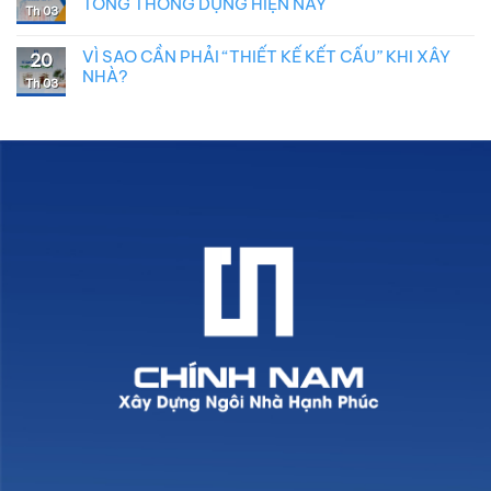
TÔNG THÔNG DỤNG HIỆN NAY
Th 03
VÌ SAO CẦN PHẢI “THIẾT KẾ KẾT CẤU” KHI XÂY
20
NHÀ?
Th 03