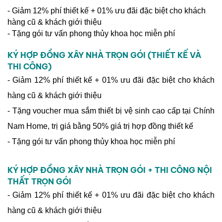
TIN
- Giảm 12% phí thiết kế + 01% ưu đãi đặc biệt cho khách
TỨC
hàng cũ & khách giới thiệu
-
- Tặng gói tư vấn phong thủy khoa học miễn phí
SỰ
KIỆN
KÝ HỢP ĐỒNG XÂY NHÀ TRỌN GÓI (THIẾT KẾ VÀ
THI CÔNG)
Tin
- Giảm 12% phí thiết kế + 01% ưu đãi đặc biệt cho khách
Tức
hàng cũ & khách giới thiệu
Khuyến
- Tặng voucher mua sắm thiết bị vệ sinh cao cấp tại Chính
Mãi
Nam Home, trị giá bằng 50% giá trị hợp đồng thiết kế
CẨM
- Tặng gói tư vấn phong thủy khoa học miễn phí
NANG
XÂY
NHÀ
KÝ HỢP ĐỒNG XÂY NHÀ TRỌN GÓI + THI CÔNG NỘI
THẤT TRỌN GÓI
TUYỂN
- Giảm 12% phí thiết kế + 01% ưu đãi đặc biệt cho khách
DỤNG
hàng cũ & khách giới thiệu
CHĂM