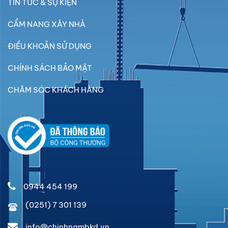
TIN TỨC & SỰ KIỆN
CẨM NANG XÂY NHÀ
ĐIỀU KHOẢN SỬ DỤNG
CHÍNH SÁCH BẢO MẬT
CHĂM SÓC KHÁCH HÀNG
0944 454 199
(0251) 7 301 139
info@chinhnambkd.vn