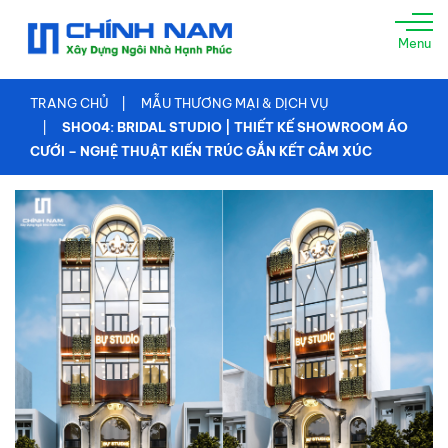
TRANG
Menu
CHỦ
GIỚI
TRANG CHỦ
MẪU THƯƠNG MẠI & DỊCH VỤ
THIỆU
SHO04: BRIDAL STUDIO | THIẾT KẾ SHOWROOM ÁO
CƯỚI – NGHỆ THUẬT KIẾN TRÚC GẮN KẾT CẢM XÚC
XÂY
NHÀ
TRỌN
GÓI
TƯ
VẤN
THIẾT
KẾ
THI
CÔNG
XÂY
DỰNG