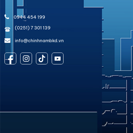
0944 454 199
(0251) 7 301 139
info@chinhnambkd.vn