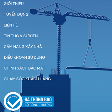
GIỚI THIỆU
TUYỂN DỤNG
LIÊN HỆ
TIN TỨC & SỰ KIỆN
CẨM NANG XÂY NHÀ
ĐIỀU KHOẢN SỬ DỤNG
CHÍNH SÁCH BẢO MẬT
CHĂM SÓC KHÁCH HÀNG