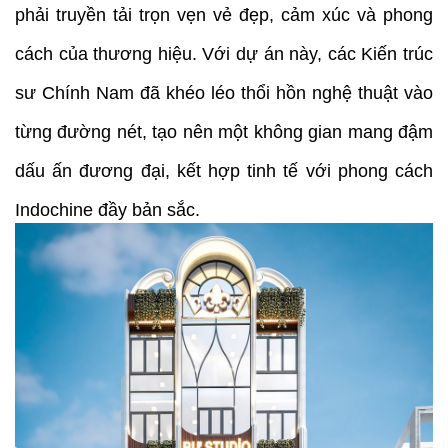
phải truyền tải trọn vẹn vẻ đẹp, cảm xúc và phong
TIN
TỨC
cách của thương hiệu. Với dự án này, các Kiến trúc
-
SỰ
sư Chính Nam đã khéo léo thổi hồn nghệ thuật vào
KIỆN
từng đường nét, tạo nên một không gian mang đậm
Tin
Tức
dấu ấn đương đại, kết hợp tinh tế với phong cách
Indochine đầy bản sắc.
Khuyến
Mãi
CẨM
NANG
XÂY
NHÀ
TUYỂN
DỤNG
CHĂM