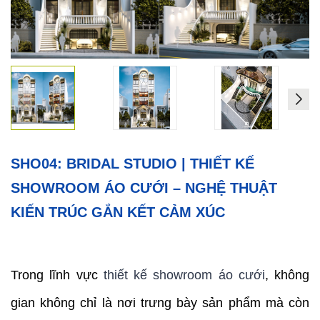
Xây
Dựng
Phần
Thô
Xây
Dựng
Phần
Hoàn
Thiện
SHO04: BRIDAL STUDIO | THIẾT KẾ
HỖ
SHOWROOM ÁO CƯỚI – NGHỆ THUẬT
TRỢ
KIẾN TRÚC GẮN KẾT CẢM XÚC
PHÁP
LÝ
DỰ
Trong lĩnh vực
thiết kế showroom áo cưới
, không
ÁN
CHÍNH
gian không chỉ là nơi trưng bày sản phẩm mà còn
NAM