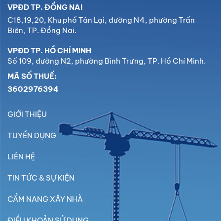
VPĐD TP. ĐỒNG NAI
C18,19,20, Khu phố Tân Lại, đường N4, phường Trấn
Biên, TP. Đồng Nai.
VPĐD TP. HỒ CHÍ MINH
Số 109, đường N2, phường Bình Trưng, TP. Hồ Chí Minh.
MÃ SỐ THUẾ:
3602976394
GIỚI THIỆU
TUYỂN DỤNG
LIÊN HỆ
TIN TỨC & SỰ KIỆN
CẨM NANG XÂY NHÀ
ĐIỀU KHOẢN SỬ DỤNG