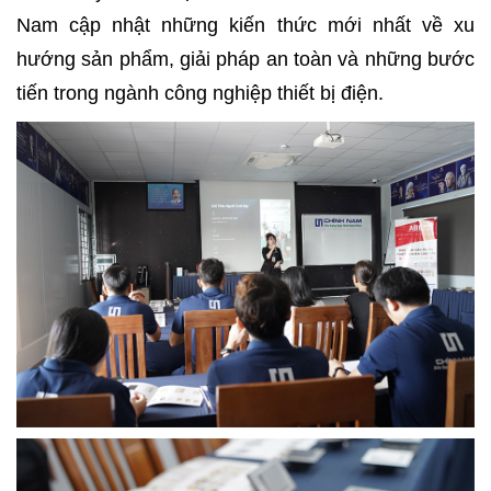
Nam cập nhật những kiến thức mới nhất về xu
Xây
Dựng
hướng sản phẩm, giải pháp an toàn và những bước
Phần
tiến trong ngành công nghiệp thiết bị điện.
Thô
Xây
Dựng
Phần
Hoàn
Thiện
HỖ
TRỢ
PHÁP
LÝ
DỰ
ÁN
CHÍNH
NAM