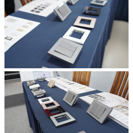
TIN
TỨC
-
SỰ
KIỆN
Tin
Tức
Khuyến
Mãi
CẨM
NANG
XÂY
NHÀ
TUYỂN
DỤNG
CHĂM