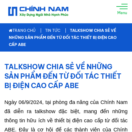
TRANG
Menu
CHỦ
GIỚI
TRANG CHỦ
TIN TỨC
TALKSHOW CHIA SẺ VỀ
THIỆU
NHỮNG SẢN PHẨM ĐẾN TỪ ĐỐI TÁC THIẾT BỊ ĐIỆN CAO
CẤP ABE
XÂY
NHÀ
TRỌN
TALKSHOW CHIA SẺ VỀ NHỮNG
GÓI
SẢN PHẨM ĐẾN TỪ ĐỐI TÁC THIẾT
TƯ
BỊ ĐIỆN CAO CẤP ABE
VẤN
THIẾT
KẾ
Ngày 06/9/2024, tại phòng đa năng của Chính Nam
THI
đã diễn ra talkshow đặc biệt, mang đến những
CÔNG
thông tin hữu ích về thiết bị điện cao cấp từ đối tác
XÂY
DỰNG
ABE. Đây là cơ hội để các thành viên của Chính