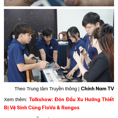
Chính Nam TV
Theo Trung tâm Truyền thông |
Talkshow: Đón Đầu Xu Hướng Thiết
Xem thêm:
Bị Vệ Sinh Cùng FloVa & Rangos