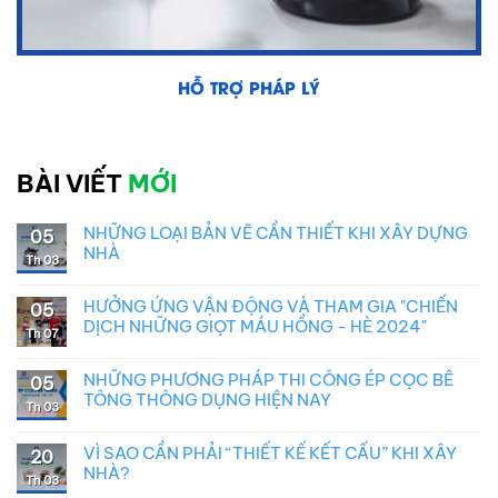
HỖ TRỢ PHÁP LÝ
BÀI VIẾT
MỚI
NHỮNG LOẠI BẢN VẼ CẦN THIẾT KHI XÂY DỰNG
05
NHÀ
Th 03
HƯỞNG ỨNG VẬN ĐỘNG VÀ THAM GIA "CHIẾN
05
DỊCH NHỮNG GIỌT MÁU HỒNG - HÈ 2024"
Th 07
NHỮNG PHƯƠNG PHÁP THI CÔNG ÉP CỌC BÊ
05
TÔNG THÔNG DỤNG HIỆN NAY
Th 03
VÌ SAO CẦN PHẢI “THIẾT KẾ KẾT CẤU” KHI XÂY
20
NHÀ?
Th 03