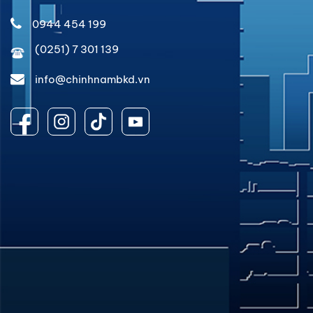
0944 454 199
(0251) 7 301 139
info@chinhnambkd.vn