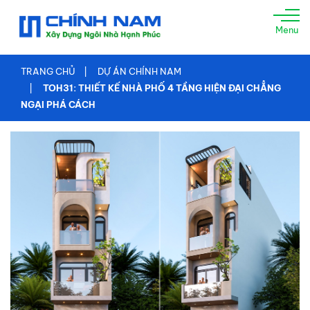
TRANG
Menu
CHỦ
GIỚI
TRANG CHỦ
DỰ ÁN CHÍNH NAM
THIỆU
TOH31: THIẾT KẾ NHÀ PHỐ 4 TẦNG HIỆN ĐẠI CHẲNG
NGẠI PHÁ CÁCH
XÂY
NHÀ
TRỌN
GÓI
TƯ
VẤN
THIẾT
KẾ
THI
CÔNG
XÂY
DỰNG