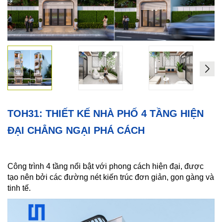
Xây
Dựng
Phần
Thô
Xây
Dựng
Phần
Hoàn
Thiện
TOH31: THIẾT KẾ NHÀ PHỐ 4 TẦNG HIỆN
HỖ
ĐẠI CHẲNG NGẠI PHÁ CÁCH
TRỢ
PHÁP
LÝ
Công trình 4 tầng nổi bật với phong cách hiện đại, được
tạo nên bởi các đường nét kiến trúc đơn giản, gọn gàng và
DỰ
tinh tế.
ÁN
CHÍNH
NAM