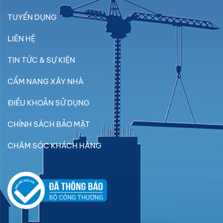
TUYỂN DỤNG
LIÊN HỆ
TIN TỨC & SỰ KIỆN
CẨM NANG XÂY NHÀ
ĐIỀU KHOẢN SỬ DỤNG
CHÍNH SÁCH BẢO MẬT
CHĂM SÓC KHÁCH HÀNG