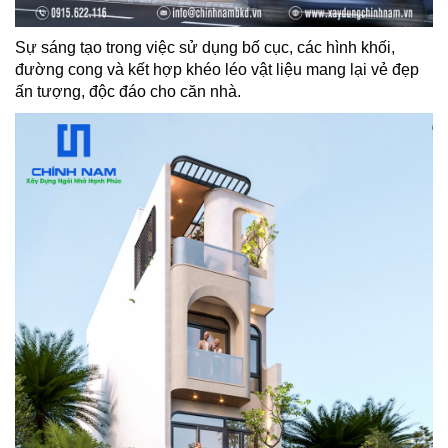
SÓC
KHÁCH
Sự sáng tạo trong việc sử dụng bố cục, các hình khối,
HÀNG
đường cong và kết hợp khéo léo vật liệu mang lại vẻ đẹp
ấn tượng, độc đáo cho căn nhà.
LIÊN
HỆ