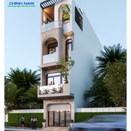
TIN
TỨC
-
SỰ
KIỆN
Tin
Tức
Khuyến
Mãi
CẨM
NANG
XÂY
NHÀ
TUYỂN
DỤNG
CHĂM