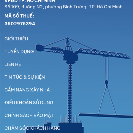
VPĐD TP. HỒ CHÍ MINH
Số 109, đường N2, phường Bình Trưng, TP. Hồ Chí Minh.
MÃ SỐ THUẾ:
3602976394
GIỚI THIỆU
TUYỂN DỤNG
LIÊN HỆ
TIN TỨC & SỰ KIỆN
CẨM NANG XÂY NHÀ
ĐIỀU KHOẢN SỬ DỤNG
CHÍNH SÁCH BẢO MẬT
CHĂM SÓC KHÁCH HÀNG