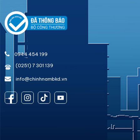
0944 454 199
(0251) 7 301 139
info@chinhnambkd.vn