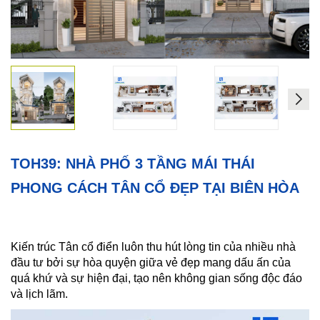
Xây
Dựng
Phần
Thô
Xây
Dựng
Phần
Hoàn
Thiện
TOH39: NHÀ PHỐ 3 TẦNG MÁI THÁI
HỖ
PHONG CÁCH TÂN CỔ ĐẸP TẠI BIÊN HÒA
TRỢ
PHÁP
LÝ
Kiến trúc Tân cổ điển luôn thu hút lòng tin của nhiều nhà
DỰ
đầu tư bởi sự hòa quyện giữa vẻ đẹp mang dấu ấn của
ÁN
quá khứ và sự hiện đại, tạo nên không gian sống độc đáo
CHÍNH
và lịch lãm.
NAM