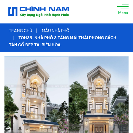
TRANG
Menu
CHỦ
GIỚI
TRANG CHỦ
MẪU NHÀ PHỐ
THIỆU
TOH39: NHÀ PHỐ 3 TẦNG MÁI THÁI PHONG CÁCH
TÂN CỔ ĐẸP TẠI BIÊN HÒA
XÂY
NHÀ
TRỌN
GÓI
TƯ
VẤN
THIẾT
KẾ
THI
CÔNG
XÂY
DỰNG