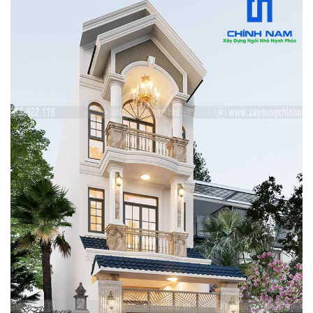
TIN
TỨC
-
SỰ
KIỆN
Tin
Tức
Khuyến
Mãi
CẨM
NANG
XÂY
NHÀ
TUYỂN
DỤNG
CHĂM