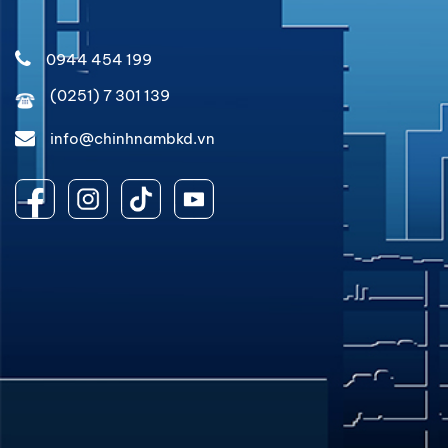
0944 454 199
(0251) 7 301 139
info@chinhnambkd.vn