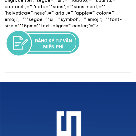
align: center;" segoe="" ui",="" roboto,="" ubuntu,=""
cantarell,="" "noto="" sans",="" sans-serif,=""
"helvetica="" neue",="" arial,="" "apple="" color=""
emoji",="" "segoe="" ui="" symbol",="" emoji";="" font-
size:="" 16px;="" text-align:="" center;"="">