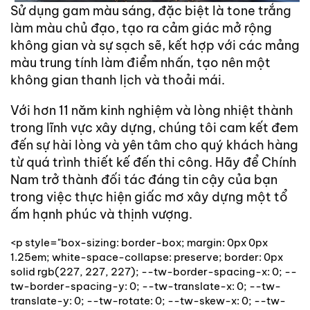
Sử dụng gam màu sáng, đặc biệt là tone trắng
làm màu chủ đạo, tạo ra cảm giác mở rộng
không gian và sự sạch sẽ, kết hợp với các mảng
màu trung tính làm điểm nhấn, tạo nên một
không gian thanh lịch và thoải mái.
Với hơn 11 năm kinh nghiệm và lòng nhiệt thành
trong lĩnh vực xây dựng, chúng tôi cam kết đem
đến sự hài lòng và yên tâm cho quý khách hàng
từ quá trình thiết kế đến thi công. Hãy để Chính
Nam trở thành đối tác đáng tin cậy của bạn
trong việc thực hiện giấc mơ xây dựng một tổ
ấm hạnh phúc và thịnh vượng.
<p style="box-sizing: border-box; margin: 0px 0px
1.25em; white-space-collapse: preserve; border: 0px
solid rgb(227, 227, 227); --tw-border-spacing-x: 0; --
tw-border-spacing-y: 0; --tw-translate-x: 0; --tw-
translate-y: 0; --tw-rotate: 0; --tw-skew-x: 0; --tw-