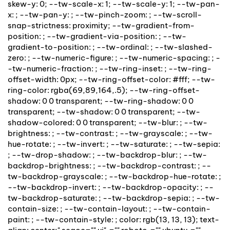
skew-y: 0; --tw-scale-x: 1; --tw-scale-y: 1; --tw-pan-
x: ; --tw-pan-y: ; --tw-pinch-zoom: ; --tw-scroll-
snap-strictness: proximity; --tw-gradient-from-
position: ; --tw-gradient-via-position: ; --tw-
gradient-to-position: ; --tw-ordinal: ; --tw-slashed-
zero: ; --tw-numeric-figure: ; --tw-numeric-spacing: ; -
-tw-numeric-fraction: ; --tw-ring-inset: ; --tw-ring-
offset-width: 0px; --tw-ring-offset-color: #fff; --tw-
ring-color: rgba(69,89,164,.5); --tw-ring-offset-
shadow: 0 0 transparent; --tw-ring-shadow: 0 0
transparent; --tw-shadow: 0 0 transparent; --tw-
shadow-colored: 0 0 transparent; --tw-blur: ; --tw-
brightness: ; --tw-contrast: ; --tw-grayscale: ; --tw-
hue-rotate: ; --tw-invert: ; --tw-saturate: ; --tw-sepia:
; --tw-drop-shadow: ; --tw-backdrop-blur: ; --tw-
backdrop-brightness: ; --tw-backdrop-contrast: ; --
tw-backdrop-grayscale: ; --tw-backdrop-hue-rotate: ;
--tw-backdrop-invert: ; --tw-backdrop-opacity: ; --
tw-backdrop-saturate: ; --tw-backdrop-sepia: ; --tw-
contain-size: ; --tw-contain-layout: ; --tw-contain-
paint: ; --tw-contain-style: ; color: rgb(13, 13, 13); text-