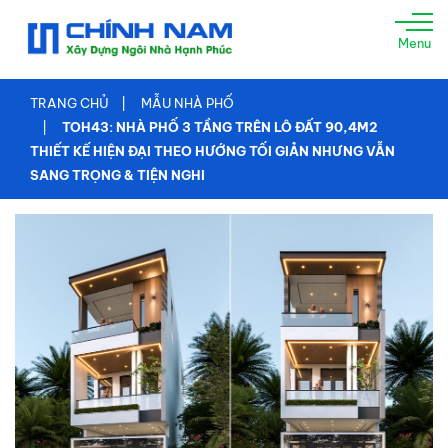
TRANG
Menu
CHỦ
GIỚI
TRANG CHỦ
MẪU NHÀ PHỐ
THIỆU
TOH43: NHÀ PHỐ 3 TẦNG TRÊN LÔ ĐẤT 90,4M2
THIẾT KẾ HIỆN ĐẠI THEO HƯỚNG TỐI GIẢN NHƯNG VẪN
XÂY
SANG TRỌNG & TIỆN NGHI
NHÀ
TRỌN
GÓI
TƯ
VẤN
THIẾT
KẾ
THI
CÔNG
XÂY
DỰNG