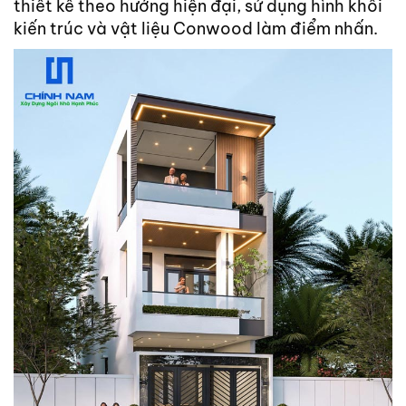
thiết kế theo hướng hiện đại, sử dụng hình khối
TIN
kiến trúc và vật liệu Conwood làm điểm nhấn.
TỨC
-
SỰ
KIỆN
Tin
Tức
Khuyến
Mãi
CẨM
NANG
XÂY
NHÀ
TUYỂN
DỤNG
CHĂM