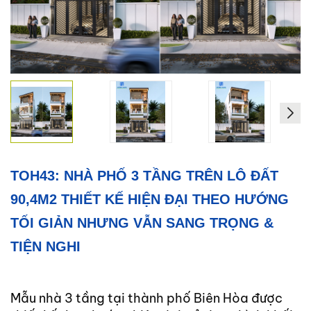
Xây
Dựng
Phần
Thô
Xây
Dựng
Phần
Hoàn
Thiện
TOH43: NHÀ PHỐ 3 TẦNG TRÊN LÔ ĐẤT
HỖ
TRỢ
90,4M2 THIẾT KẾ HIỆN ĐẠI THEO HƯỚNG
PHÁP
TỐI GIẢN NHƯNG VẪN SANG TRỌNG &
LÝ
TIỆN NGHI
DỰ
ÁN
CHÍNH
Mẫu nhà 3 tầng tại thành phố Biên Hòa được
NAM