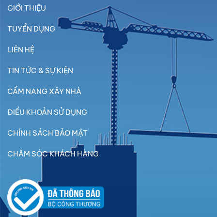
GIỚI THIỆU
TUYỂN DỤNG
LIÊN HỆ
TIN TỨC & SỰ KIỆN
CẨM NANG XÂY NHÀ
ĐIỀU KHOẢN SỬ DỤNG
CHÍNH SÁCH BẢO MẬT
CHĂM SÓC KHÁCH HÀNG