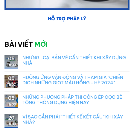
HỖ TRỢ PHÁP LÝ
BÀI VIẾT
MỚI
NHỮNG LOẠI BẢN VẼ CẦN THIẾT KHI XÂY DỰNG
05
NHÀ
Th 03
HƯỞNG ỨNG VẬN ĐỘNG VÀ THAM GIA "CHIẾN
05
DỊCH NHỮNG GIỌT MÁU HỒNG - HÈ 2024"
Th 07
NHỮNG PHƯƠNG PHÁP THI CÔNG ÉP CỌC BÊ
05
TÔNG THÔNG DỤNG HIỆN NAY
Th 03
VÌ SAO CẦN PHẢI “THIẾT KẾ KẾT CẤU” KHI XÂY
20
NHÀ?
Th 03