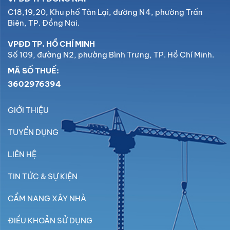
C18,19,20, Khu phố Tân Lại, đường N4, phường Trấn
Biên, TP. Đồng Nai.
VPĐD TP. HỒ CHÍ MINH
Số 109, đường N2, phường Bình Trưng, TP. Hồ Chí Minh.
MÃ SỐ THUẾ:
3602976394
GIỚI THIỆU
TUYỂN DỤNG
LIÊN HỆ
TIN TỨC & SỰ KIỆN
CẨM NANG XÂY NHÀ
ĐIỀU KHOẢN SỬ DỤNG