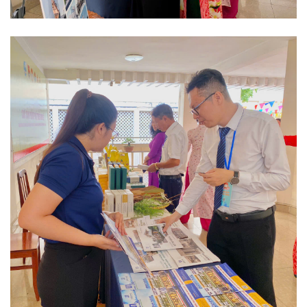
TIN
TỨC
-
SỰ
KIỆN
Tin
Tức
Khuyến
Mãi
CẨM
NANG
XÂY
NHÀ
TUYỂN
DỤNG
CHĂM