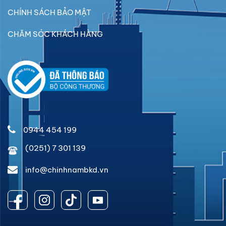
CHÍNH SÁCH BẢO MẬT
CHĂM SÓC KHÁCH HÀNG
0944 454 199
(0251) 7 301 139
info@chinhnambkd.vn