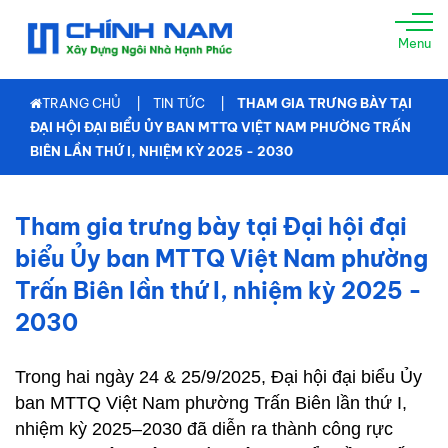
TRANG
Menu
CHỦ
GIỚI
TRANG CHỦ
TIN TỨC
THAM GIA TRƯNG BÀY TẠI
THIỆU
ĐẠI HỘI ĐẠI BIỂU ỦY BAN MTTQ VIỆT NAM PHƯỜNG TRẤN
BIÊN LẦN THỨ I, NHIỆM KỲ 2025 - 2030
XÂY
NHÀ
TRỌN
Tham gia trưng bày tại Đại hội đại
GÓI
biểu Ủy ban MTTQ Việt Nam phường
TƯ
Trấn Biên lần thứ I, nhiệm kỳ 2025 -
VẤN
THIẾT
2030
KẾ
THI
Trong hai ngày 24 & 25/9/2025, Đại hội đại biểu Ủy
CÔNG
ban MTTQ Việt Nam phường Trấn Biên lần thứ I,
XÂY
nhiệm kỳ 2025–2030 đã diễn ra thành công rực
DỰNG