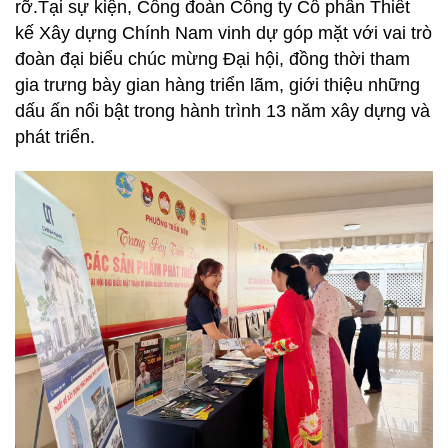
rỡ.Tại sự kiện, Công đoàn Công ty Cổ phần Thiết
Xây
kế Xây dựng Chính Nam vinh dự góp mặt với vai trò
Dựng
đoàn đại biểu chúc mừng Đại hội, đồng thời tham
Phần
gia trưng bày gian hàng triển lãm, giới thiệu những
Thô
dấu ấn nổi bật trong hành trình 13 năm xây dựng và
Xây
phát triển.
Dựng
Phần
Hoàn
Thiện
HỖ
TRỢ
PHÁP
LÝ
DỰ
ÁN
CHÍNH
NAM