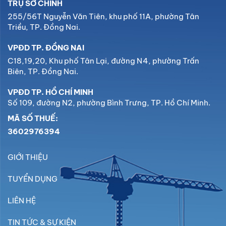
TRỤ SỞ CHÍNH
255/56T Nguyễn Văn Tiên, khu phố 11A, phường Tân
Triều, TP. Đồng Nai.
VPĐD TP. ĐỒNG NAI
C18,19,20, Khu phố Tân Lại, đường N4, phường Trấn
Biên, TP. Đồng Nai.
VPĐD TP. HỒ CHÍ MINH
Số 109, đường N2, phường Bình Trưng, TP. Hồ Chí Minh.
MÃ SỐ THUẾ:
3602976394
GIỚI THIỆU
TUYỂN DỤNG
LIÊN HỆ
TIN TỨC & SỰ KIỆN