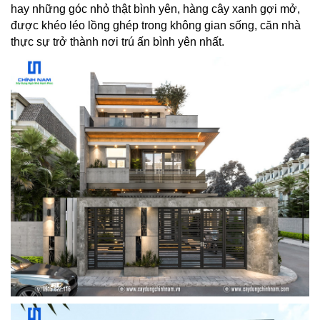
hay những góc nhỏ thật bình yên, hàng cây xanh gợi mở,
SÓC
KHÁCH
được khéo léo lồng ghép trong không gian sống, căn nhà
HÀNG
thực sự trở thành nơi trú ấn bình yên nhất.
LIÊN
HỆ