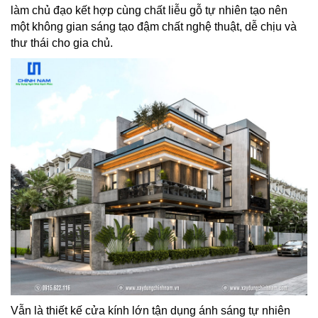
làm chủ đạo kết hợp cùng chất liễu gỗ tự nhiên tạo nên
TIN
một không gian sáng tạo đậm chất nghệ thuật, dễ chịu và
TỨC
thư thái cho gia chủ.
-
SỰ
KIỆN
Tin
Tức
Khuyến
Mãi
CẨM
NANG
XÂY
NHÀ
TUYỂN
DỤNG
Vẫn là thiết kế cửa kính lớn tận dụng ánh sáng tự nhiên
CHĂM