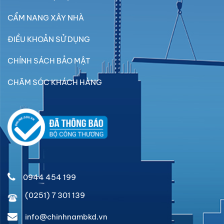
CẨM NANG XÂY NHÀ
ĐIỀU KHOẢN SỬ DỤNG
CHÍNH SÁCH BẢO MẬT
CHĂM SÓC KHÁCH HÀNG
0944 454 199
(0251) 7 301 139
info@chinhnambkd.vn