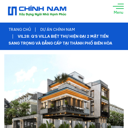
TRANG
Menu
CHỦ
GIỚI
TRANG CHỦ
DỰ ÁN CHÍNH NAM
THIỆU
VIL28: Q'S VILLA BIỆT THỰ HIỆN ĐẠI 2 MẶT TIỀN
SANG TRỌNG VÀ ĐẲNG CẤP TẠI THÀNH PHỐ BIÊN HÒA
XÂY
NHÀ
TRỌN
GÓI
TƯ
VẤN
THIẾT
KẾ
THI
CÔNG
XÂY
DỰNG