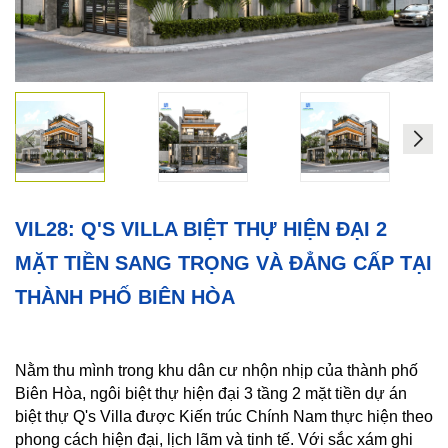
Xây
Dựng
Phần
Thô
Xây
Dựng
Phần
Hoàn
Thiện
VIL28: Q'S VILLA BIỆT THỰ HIỆN ĐẠI 2
HỖ
MẶT TIỀN SANG TRỌNG VÀ ĐẲNG CẤP TẠI
TRỢ
THÀNH PHỐ BIÊN HÒA
PHÁP
LÝ
DỰ
Nằm thu mình trong khu dân cư nhộn nhịp của thành phố
ÁN
Biên Hòa, ngôi biệt thự hiện đại 3 tầng 2 mặt tiền dự án
CHÍNH
biệt thự Q's Villa được Kiến trúc Chính Nam thực hiện theo
NAM
phong cách hiện đại, lịch lãm và tinh tế. Với sắc xám ghi