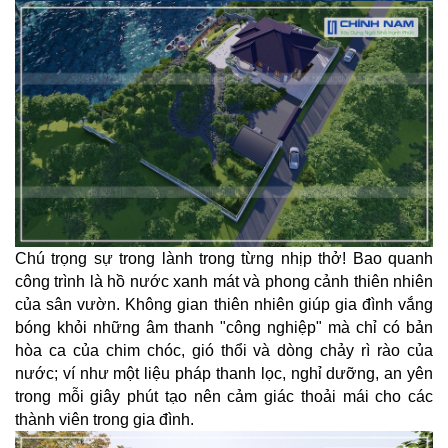
SÓC
KHÁCH
HÀNG
LIÊN
HỆ
Chú trọng sự trong lành trong từng nhịp thở! Bao quanh
công trình là hồ nước xanh mát và phong cảnh thiên nhiên
của sân vườn. Không gian thiên nhiên giúp gia đình vắng
bóng khỏi những âm thanh "công nghiệp" mà chỉ có bản
hòa ca của chim chóc, gió thổi và dòng chảy rì rào của
nước; ví như một liệu pháp thanh lọc, nghỉ dưỡng, an yên
trong mỗi giây phút tạo nên cảm giác thoải mái cho các
thành viên trong gia đình.