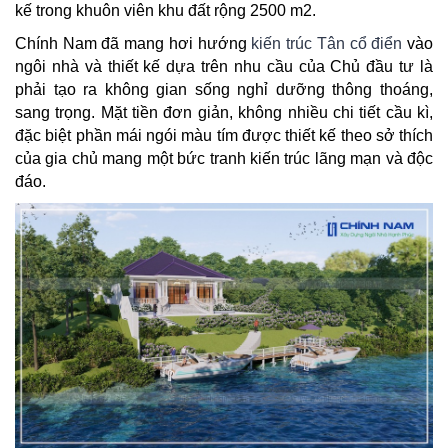
kế trong khuôn viên khu đất rộng 2500 m2.
TIN
TỨC
Chính Nam đã mang hơi hướng
kiến trúc Tân cổ điển
vào
-
ngôi nhà và thiết kế dựa trên nhu cầu của Chủ đầu tư là
SỰ
phải tạo ra không gian sống nghỉ dưỡng thông thoáng,
KIỆN
sang trọng. Mặt tiền đơn giản, không nhiều chi tiết cầu kì,
đặc biệt phần mái ngói màu tím được thiết kế theo sở thích
Tin
của gia chủ mang một bức tranh kiến trúc lãng mạn và độc
Tức
đáo.
Khuyến
Mãi
CẨM
NANG
XÂY
NHÀ
TUYỂN
DỤNG
CHĂM