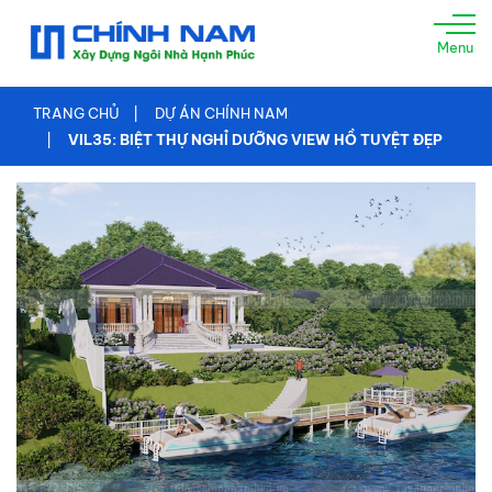
TRANG
Menu
CHỦ
GIỚI
TRANG CHỦ
DỰ ÁN CHÍNH NAM
THIỆU
VIL35: BIỆT THỰ NGHỈ DƯỠNG VIEW HỒ TUYỆT ĐẸP
XÂY
NHÀ
TRỌN
GÓI
TƯ
VẤN
THIẾT
KẾ
THI
CÔNG
XÂY
DỰNG