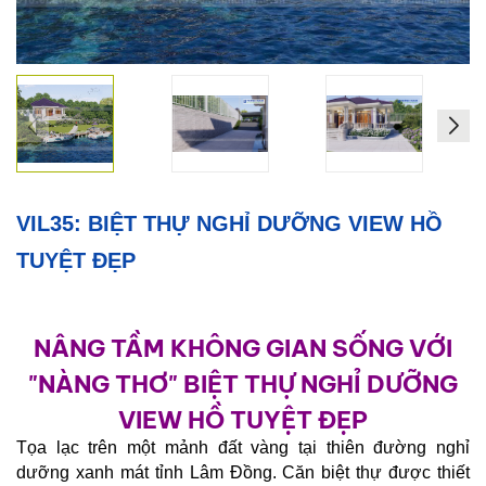
Xây
Dựng
Phần
Thô
Xây
Dựng
Phần
Hoàn
VIL35: BIỆT THỰ NGHỈ DƯỠNG VIEW HỒ
Thiện
TUYỆT ĐẸP
HỖ
TRỢ
PHÁP
NÂNG TẦM KHÔNG GIAN SỐNG VỚI
LÝ
"NÀNG THƠ" BIỆT THỰ NGHỈ DƯỠNG
DỰ
VIEW HỒ TUYỆT ĐẸP
ÁN
CHÍNH
Tọa lạc trên một mảnh đất vàng tại thiên đường nghỉ
NAM
dưỡng xanh mát tỉnh Lâm Đồng. Căn biệt thự được thiết