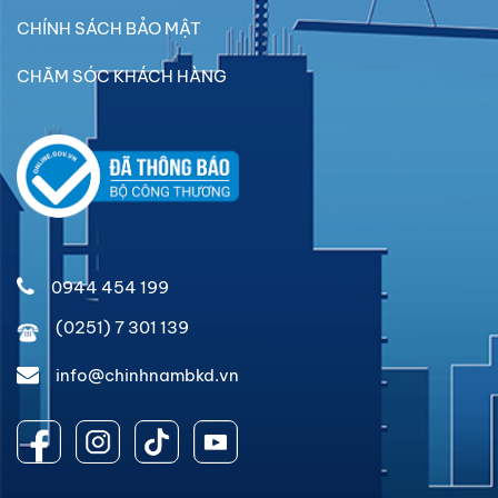
CHÍNH SÁCH BẢO MẬT
CHĂM SÓC KHÁCH HÀNG
0944 454 199
(0251) 7 301 139
info@chinhnambkd.vn