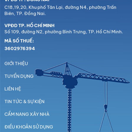
C18,19,20, Khu phố Tân Lại, đường N4, phường Trấn
Biên, TP. Đồng Nai.
VPĐD TP. HỒ CHÍ MINH
Số 109, đường N2, phường Bình Trưng, TP. Hồ Chí Minh.
MÃ SỐ THUẾ:
3602976394
GIỚI THIỆU
TUYỂN DỤNG
LIÊN HỆ
TIN TỨC & SỰ KIỆN
CẨM NANG XÂY NHÀ
ĐIỀU KHOẢN SỬ DỤNG